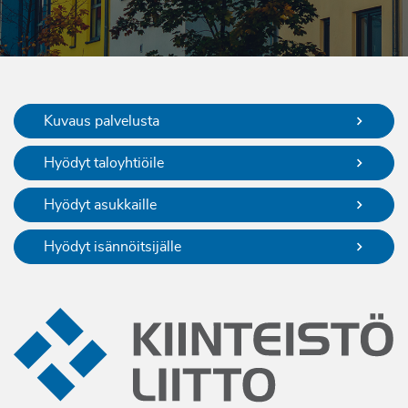
Kuvaus palvelusta
Hyödyt taloyhtiöile
Hyödyt asukkaille
Hyödyt isännöitsijälle