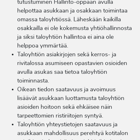
tutustuminen Hallinto-oppaan avulla
helpottaa asukkaan ja osakkaan toimintaa
omassa taloyhtiössä. Läheskään kaikilla
osakkailla ei ole kokemusta yhtiöhallinnosta
ja siksi taloyhtiön hallintoa ei aina ole
helppoa ymmärtää.
Taloyhtiön asiakirjojen sekä kerros- ja
rivitalossa asumiseen opastavien osioiden
avulla asukas saa tietoa taloyhtiön
toiminnasta.
Oikean tiedon saatavuus ja avoimuus
lisäävät asukkaan luottamusta taloyhtiön
asioiden hoitoon sekä ehkäisee näin
tarpeettomien ristiriitojen syntyä.
Taloyhtiön yhteystietojen saatavuus ja
asukkaan mahdollisuus perehtyä kotitalon