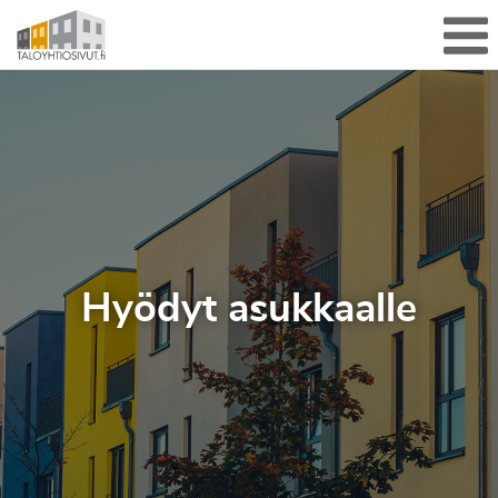
Sulje valikko
Me
Hyödyt asukkaalle