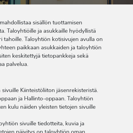
a mahdollistaa sisällön tuottamisen
a. Taloyhtiöille ja asukkaille hyödyllistä
ri tahoille. Taloyhtiön kotisivujen avulla on
yhteen paikkaan asukkaiden ja taloyhtiön
iten keskitettyjä tietopankkeja sekä
aa palvelua.
vuille Kiinteistöliiton jäsenrekisteristä.
soppaan ja Hallinto-oppaan. Taloyhtiön
ten kulu näiden yleisten tietojen sivuille
yhtiön sivuille tiedotteita, kuvia ja
tietojen päivitys on taloyhtiön oman