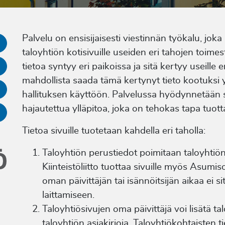
Palvelu on ensisijaisesti viestinnän työkalu, jok
taloyhtiön kotisivuille useiden eri tahojen toimest
tietoa syntyy eri paikoissa ja sitä kertyy useille e
mahdollista saada tämä kertynyt tieto kootuksi 
hallituksen käyttöön. Palvelussa hyödynnetään s
hajautettua ylläpitoa, joka on tehokas tapa tuott
Tietoa sivuille tuotetaan kahdella eri taholla:
Taloyhtiön perustiedot poimitaan taloyhtiön si
Kiinteistöliitto tuottaa sivuille myös Asumi
oman päivittäjän tai isännöitsijän aikaa ei si
laittamiseen.
Taloyhtiösivujen oma päivittäjä voi lisätä talo
taloyhtiön asiakirjoja. Taloyhtiökohtaisten 