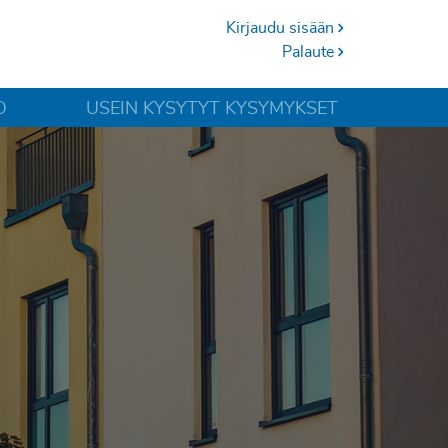
Kirjaudu sisään
Palaute
O
USEIN KYSYTYT KYSYMYKSET