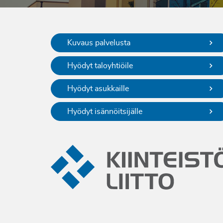
Kuvaus palvelusta
Hyödyt taloyhtiöile
Hyödyt asukkaille
Hyödyt isännöitsijälle