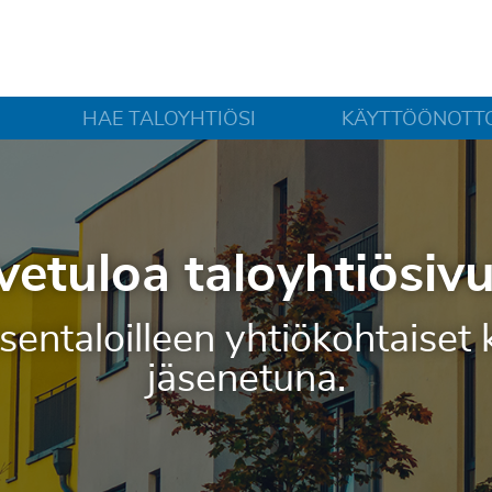
HAE TALOYHTIÖSI
KÄYTTÖÖNOTT
vetuloa taloyhtiösivui
 jäsentaloilleen yhtiökohtais
jäsenetuna.