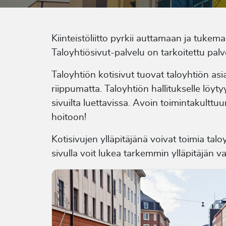
Kiinteistöliitto pyrkii auttamaan ja tuke
Taloyhtiösivut-palvelu on tarkoitettu pal
Taloyhtiön kotisivut tuovat taloyhtiön asi
riippumatta. Taloyhtiön hallitukselle löy
sivuilta luettavissa. Avoin toimintakulttu
hoitoon!
Kotisivujen ylläpitäjänä voivat toimia tal
sivulla voit lukea tarkemmin ylläpitäjän va