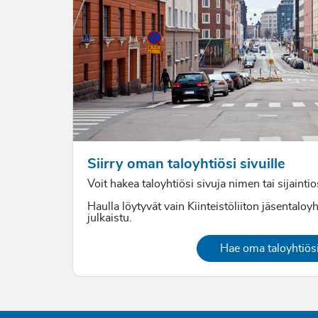
Siirry oman taloyhtiösi sivuille
Voit hakea taloyhtiösi sivuja nimen tai sijainti
Haulla löytyvät vain Kiinteistöliiton jäsentaloyh
julkaistu.
Hae oma taloyhtiös