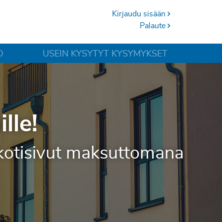
Kirjaudu sisään
Palaute
O
USEIN KYSYTYT KYSYMYKSET
lle!
et kotisivut maksuttomana