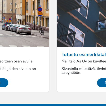
Tutustu esimerkkital
osoitteen osan avulla.
Mallitalo As Oy on kuvitteel
tiöt, joiden sivusto on
Sivustolla esitettävät tiedot
taloyhtiöön.
i