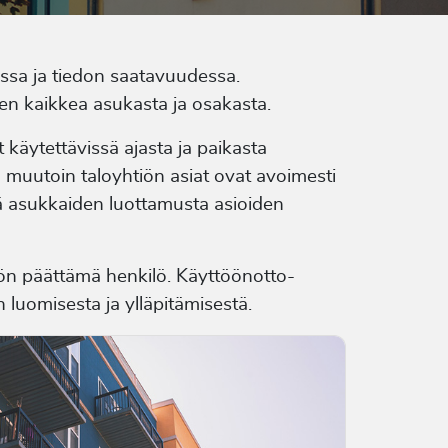
ussa ja tiedon saatavuudessa.
nen kaikkea asukasta ja osakasta.
 käytettävissä ajasta ja paikasta
a muutoin taloyhtiön asiat ovat avoimesti
isää asukkaiden luottamusta asioiden
htiön päättämä henkilö. Käyttöönotto-
n luomisesta ja ylläpitämisestä.