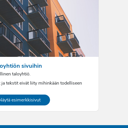
oyhtiön sivuihin
linen taloyhtiö.
 ja tekstit eivät liity mihinkään todelliseen
Näytä esimerkkisivut