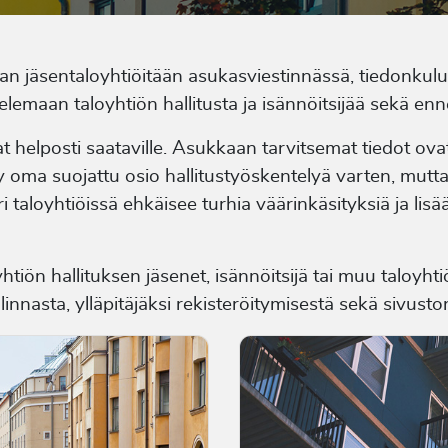
maan jäsentaloyhtiöitään asukasviestinnässä, tiedonkul
velemaan taloyhtiön hallitusta ja isännöitsijää sekä en
at helposti saataville. Asukkaan tarvitsemat tiedot ovat
tyy oma suojattu osio hallitustyöskentelyä varten, mutt
uri taloyhtiöissä ehkäisee turhia väärinkäsityksiä ja l
oyhtiön hallituksen jäsenet, isännöitsijä tai muu taloy
linnasta, ylläpitäjäksi rekisteröitymisestä sekä sivusto