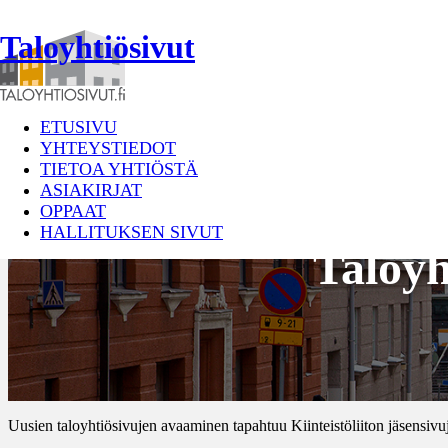
Taloyhtiösivut
ETUSIVU
YHTEYSTIEDOT
TIETOA YHTIÖSTÄ
ASIAKIRJAT
OPPAAT
HALLITUKSEN SIVUT
Taloyht
Uusien taloyhtiösivujen avaaminen tapahtuu Kiinteistöliiton jäsensivuj