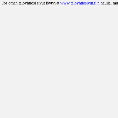
Jos oman taloyhtiösi sivut löytyvät
www.taloyhtiosivut.fi:n
haulla, mut