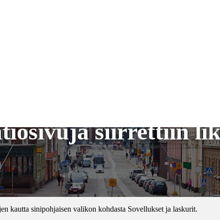
iösivuja siirrettiin li
en kautta sinipohjaisen valikon kohdasta Sovellukset ja laskurit.