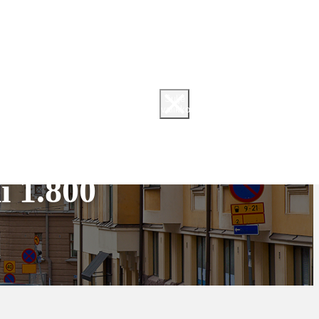
Sulje
valikko
ki 1.800